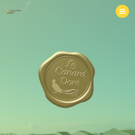
内
容
を
ス
キ
ッ
プ